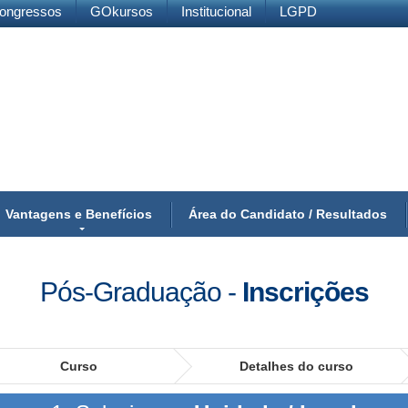
ongressos
GOkursos
Institucional
LGPD
Vantagens e Benefícios
Área do Candidato / Resultados
Pós-Graduação
-
Inscrições
Curso
Detalhes do curso