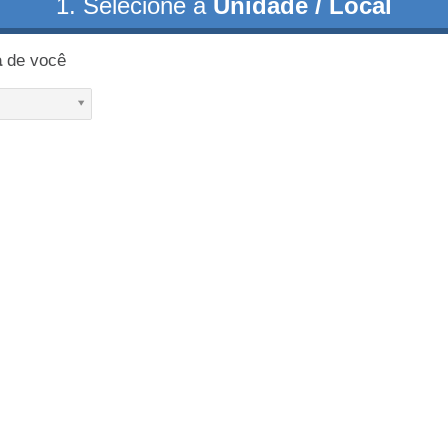
1. Selecione a
Unidade / Local
a
de você